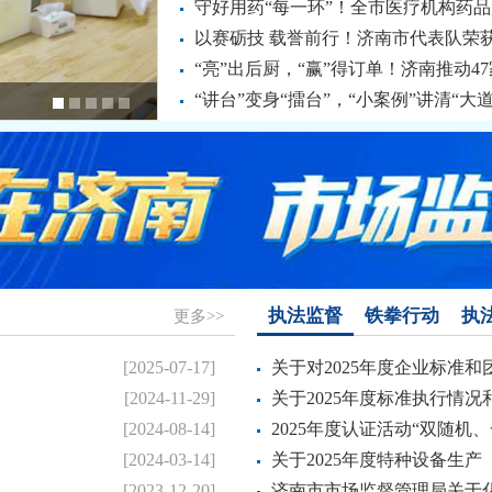
守好用药“每一环”！全市医疗机构药
以赛砺技 载誉前行！济南市代表队荣获
“亮”出后厨，“赢”得订单！济南推动47
“讲台”变身“擂台”，“小案例”讲清“大道
执法监督
铁拳行动
执
更多>>
.
[2025-07-17]
关于对2025年度企业标准和团
.
[2024-11-29]
关于2025年度标准执行情况和
.
[2024-08-14]
2025年度认证活动“双随机、一
.
[2024-03-14]
关于2025年度特种设备生产（
[2023-12-20]
济南市市场监督管理局关于化