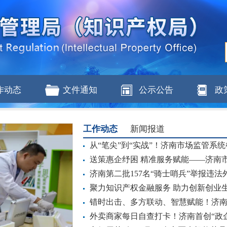
作动态
文件通知
公示公告
政
工作动态
新闻报道
从“笔尖”到“实战”！济南市场监管系统
送策惠企纾困 精准服务赋能——济南市
济南第二批157名“骑士哨兵”举报违法
聚力知识产权金融服务 助力创新创业生态
错时出击、多方联动、智慧赋能！济
外卖商家每日自查打卡！济南首创“政企