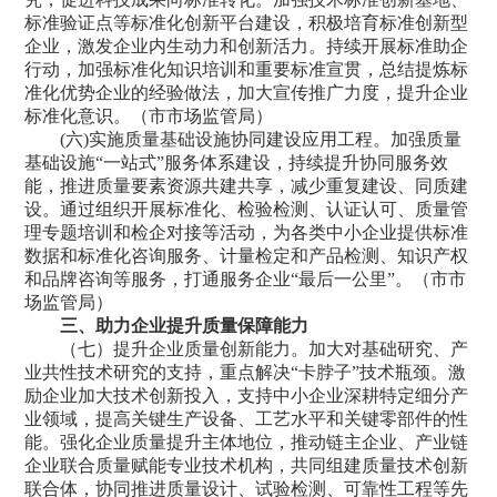
标准验证点等标准化创新平台建设，积极培育标准创新型
企业，激发企业内生动力和创新活力。持续开展标准助企
行动，加强标准化知识培训和重要标准宣贯，总结提炼标
准化优势企业的经验做法，加大宣传推广力度，提升企业
标准化意识。（市市场监管局）
(六)实施质量基础设施协同建设应用工程。加强质量
基础设施“一站式”服务体系建设，持续提升协同服务效
能，推进质量要素资源共建共享，减少重复建设、同质建
设。通过组织开展标准化、检验检测、认证认可、质量管
理专题培训和检企对接等活动，为各类中小企业提供标准
数据和标准化咨询服务、计量检定和产品检测、知识产权
和品牌咨询等服务，打通服务企业“最后一公里”。（市市
场监管局）
三、助力企业提升质量保障能力
（七）提升企业质量创新能力。加大对基础研究、产
业共性技术研究的支持，重点解决“卡脖子”技术瓶颈。激
励企业加大技术创新投入，支持中小企业深耕特定细分产
业领域，提高关键生产设备、工艺水平和关键零部件的性
能。强化企业质量提升主体地位，推动链主企业、产业链
企业联合质量赋能专业技术机构，共同组建质量技术创新
联合体，协同推进质量设计、试验检测、可靠性工程等先