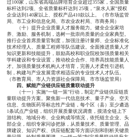
过100家，山东省高端品牌培育企业超过355家，全国质量
标杆达到2项、全省质量标杆达到 25项，“泉水人家”授权
企业达到140家以上、授权产品410款以上。（市市场监管
局、市工业和信息化局、市农业农村局、市商务局）
（十）提升企业质量人才服务能力。健全企业家培
养、激励、服务机制，选树一批崇尚质量的企业家典型。
推行企业首席质量官制度，加强注册计量师、企业标准化
技术经理人、质量工程师等队伍建设。全面推进质量人才
知识更新和技能提升，鼓励高校和职业院校加强质量相关
学科建设和专业设置，推动校企合作、培养高技能质量人
才。加强质量技术机构人才培育，完善人才柔性引进机
制，构建与产业发展需求相适应的专业技术人才队伍。
（市教育局、市人力资源社会保障局、市市场监管局）
四、赋能产业链供应链质量联动提升
（十一）实施“一链一策”行动，制定产业链供应链质
量联动提升方案。聚焦新一代信息技术、量子产业、空天
信息、生物医药等标志性产业链，每个区（县）至少遴选
1条试点产业链，组织开展质量状况调查，摸清全链上下
游结构、地域分布、企业构成等情况，依托链主企业、头
部企业，组织专家问诊把脉，从质量技术、质量管理、品
牌建设、知识产权、供应链配套等方面识别和剖析关键质
量问题，绘制质量图谱，“一链一策”制定质量联动提升方