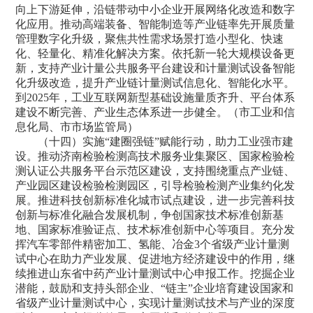
向上下游延伸，沿链带动中小企业开展网络化改造和数字
化应用。推动高端装备、智能制造等产业链率先开展质量
管理数字化升级，聚焦共性需求场景打造小型化、快速
化、轻量化、精准化解决方案。依托新一轮大规模设备更
新，支持产业计量公共服务平台建设和计量测试设备智能
化升级改造，提升产业链计量测试信息化、智能化水平。
到2025年，工业互联网新型基础设施量质齐升、平台体系
建设不断完善、产业生态体系进一步健全。（市工业和信
息化局、市市场监管局）
（十四）实施“建圈强链”赋能行动，助力工业强市建
设。推动济南检验检测高技术服务业集聚区、国家检验检
测认证公共服务平台示范区建设，支持围绕重点产业链、
产业园区建设检验检测园区，引导检验检测产业集约化发
展。推进科技创新标准化城市试点建设，进一步完善科技
创新与标准化融合发展机制，争创国家技术标准创新基
地、国家标准验证点、技术标准创新中心等项目。充分发
挥汽车零部件精密加工、氢能、冶金3个省级产业计量测
试中心在助力产业发展、促进地方经济建设中的作用，继
续推进山东省中药产业计量测试中心申报工作。挖掘企业
潜能，鼓励和支持头部企业、“链主”企业培育建设国家和
省级产业计量测试中心，实现计量测试技术与产业的深度