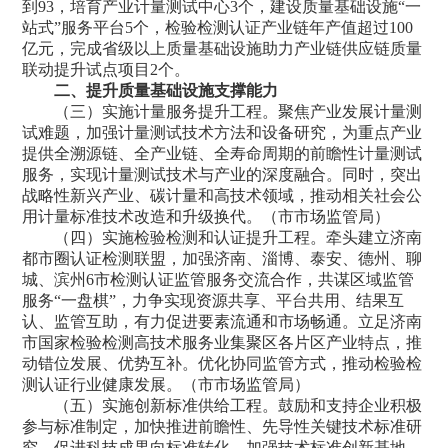
到93，培育产业计量测试中心3个，建设质量基础设施“一
站式”服务平台5个，检验检测认证产业链年产值超过100
亿元，完成省级以上质量基础设施助力产业链供应链质量
联动提升试点项目2个。
二、提升质量基础设施支撑能力
（三）实施计量服务提升工程。聚焦产业发展计量测
试难题，加强计量测试技术方法和设备研究，为重点产业
提供全溯源链、全产业链、全寿命周期的前瞻性计量测试
服务，实现计量测试技术与产业的深度融合。同时，突出
战略性新兴产业、碳计量和高技术领域，推动相关社会公
用计量标准技术改造和升级换代。（市市场监管局）
（四）实施检验检测和认证提升工程。牵头建立济南
都市圈认证检测联盟，加强济南、淄博、泰安、德州、聊
城、滨州6市检测认证监管服务交流合作，共谋区域监管
服务“一盘棋”，力争实现资源共享、平台共用、结果互
认、监管互助，有力促进要素流通和市场畅通。立足济南
市国家检验检测高技术服务业集聚区各片区产业特点，推
动错位发展、优势互补。优化协同监管方式，推动检验检
测认证行业健康发展。（市市场监管局）
（五）实施创新标准供给工程。鼓励和支持企业积极
参与标准制定，加快推进前瞻性、先导性关键技术标准研
究，促进科技成果向标准转化。加强技术标准创新基地、