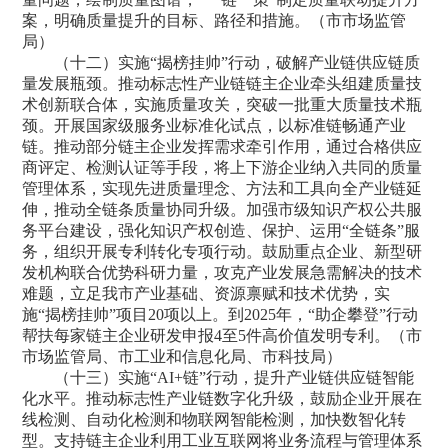
案，明确质量提升的目标、路径和措施。（市市场监管
局）
（十二）实施“揭榜挂帅”行动，破解产业链供应链质
量发展瓶颈。推动标志性产业链链主企业牵头组建质量技
术创新联合体，实施质量攻关，突破一批重大质量技术瓶
颈。开展国家级服务业标准化试点，以标准链畅通产业
链。推动部分链主企业发挥需求牵引作用，通过合格供应
商评定、检测认证等手段，将上下游企业纳入共同的质量
管理体系，实现先进质量理念、方法和工具向全产业链延
伸，推动全链条质量协同升级。加强市级知识产权公共服
务平台建设，强化知识产权创造、保护、运用“全链条”服
务，组织开展专利转化专项行动。鼓励重点企业、新型研
发机构联合优势科研力量，攻克产业发展急需解决的技术
难题，立足我市产业基础、资源禀赋和技术优势，实
施“揭榜挂帅”项目20项以上。到2025年，“助企攀登”行动
帮扶每家链主企业研发申报4至5件高价值发明专利。（市
市场监管局、市工业和信息化局、市科技局）
（十三）实施“AI+链”行动，提升产业链供应链智能
化水平。推动标志性产业链数字化升级，鼓励企业开展在
线检测、自动化检测和物联网智能检测，加快数智化转
型。支持链主企业利用工业互联网将业务流程与管理体系