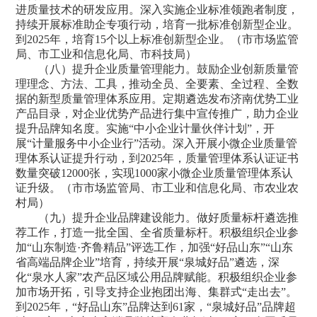
进质量技术的研发应用。深入实施企业标准领跑者制度，
持续开展标准助企专项行动，培育一批标准创新型企业。
到2025年，培育15个以上标准创新型企业。（市市场监管
局、市工业和信息化局、市科技局）
（八）提升企业质量管理能力。鼓励企业创新质量管
理理念、方法、工具，推动全员、全要素、全过程、全数
据的新型质量管理体系应用。定期遴选发布济南优势工业
产品目录，对企业优势产品进行集中宣传推广，助力企业
提升品牌知名度。实施“中小企业计量伙伴计划”，开
展“计量服务中小企业行”活动。深入开展小微企业质量管
理体系认证提升行动，到2025年，质量管理体系认证证书
数量突破12000张，实现1000家小微企业质量管理体系认
证升级。（市市场监管局、市工业和信息化局、市农业农
村局）
（九）提升企业品牌建设能力。做好质量标杆遴选推
荐工作，打造一批全国、全省质量标杆。积极组织企业参
加“山东制造·齐鲁精品”评选工作，加强“好品山东”“山东
省高端品牌企业”培育，持续开展“泉城好品”遴选，深
化“泉水人家”农产品区域公用品牌赋能。积极组织企业参
加市场开拓，引导支持企业抱团出海、集群式“走出去”。
到2025年，“好品山东”品牌达到61家，“泉城好品”品牌超