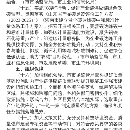
融合。（市市场监管局、市工业和信息化局）
（十五）实施“双碳”行动，促进产业链供应链绿色低
碳转型。贯彻落实《山东省产品碳足迹评价工作方案
（2023-2025）》《济南市建立健全碳达峰碳中和标准计
量体系工作方案》，探索开展相关工作，完善碳达峰碳中
和标准计量体系，加强碳计量基础能力建设。聚焦钢铁、
石化等重点产业，组建碳计量服务队，为企业碳达峰工作
提供技术支撑。实施全方位标准提升行动，支持企业积极
参与能耗、排放、循环利用等领域标准制修订。促进绿色
低碳认证，助力“双碳”目标实现。（市市场监管局、市工
业和信息化局、市发展改革委、市生态环境局）
五、组织保障
（十六）加强组织领导。市市场监管局牵头抓好质量
基础设施助力产业链供应链质量联动提升赋能工业强市建
设的组织实施工作，全面推进各项任务落实，统筹解决跨
区域、跨领域和跨部门问题。各相关部门密切协作，细化
政策措施，形成合力。各区县要结合本地实际，选取重点
产业链供应链，“一链一策”制定质量强链方案，确保各项
任务措施落地见效。
（十七）加大政策支持。充分发挥科技研发资金、质
量强市建设专项资金等带动作用，对符合政策要求的各类
质量基础设施建设以及科技研发项目予以支持。鼓励重点