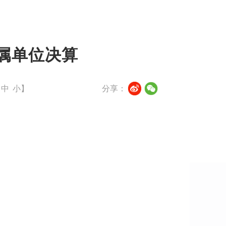
直属单位决算
中
小
】
分享：