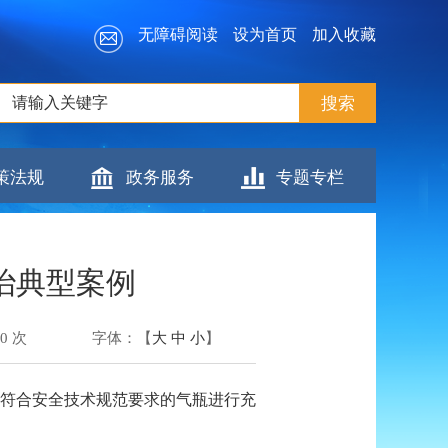
无障碍阅读
设为首页
加入收藏
策法规
政务服务
专题专栏
治典型案例
20
次
字体：【
大
中
小
】
不符合安全技术规范要求的气瓶进行充