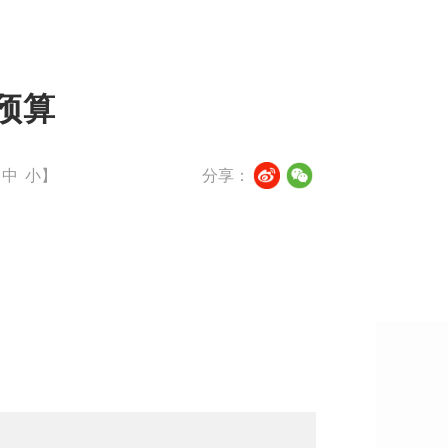
预算
中
小
】
分享：