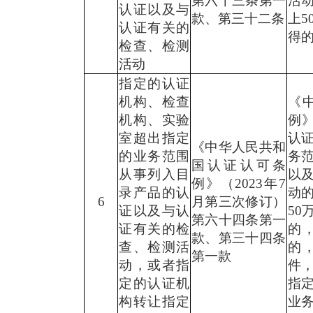
第六十三条第一
活动
认证以及与
款、第三十二条
上5
认证有关的
得
检查、检测
活动
指定的认证
机构、检查
《
机构、实验
例
室超出指定
认
《中华人民共和
的业务范围
务
国认证认可条
从事列入目
以
例》（2023年7
录产品的认
动的
6
月第三次修订）
证以及与认
50
第六十四条第一
证有关的检
的
款、第三十四条
查、检测活
的
第一款
动，或者指
件
定的认证机
指
构转让指定
业