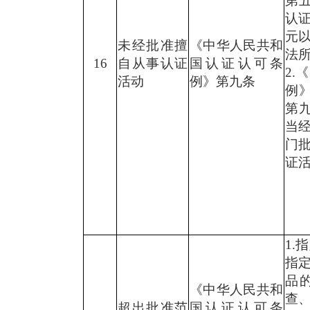
第
认证
元以
未经批准擅
《中华人民共和
法
16
自从事认证
国认证认可条
2.
活动
例》第九条
例》
第
当
门
证
1.
指
品
《中华人民共和
查
超出批准范
国认证认可条