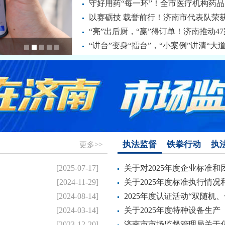
守好用药“每一环”！全市医疗机构药
以赛砺技 载誉前行！济南市代表队荣获
“亮”出后厨，“赢”得订单！济南推动47
“讲台”变身“擂台”，“小案例”讲清“大道
执法监督
铁拳行动
执
更多>>
.
[2025-07-17]
关于对2025年度企业标准和团
.
[2024-11-29]
关于2025年度标准执行情况和
.
[2024-08-14]
2025年度认证活动“双随机、一
.
[2024-03-14]
关于2025年度特种设备生产（
[2023-12-20]
济南市市场监督管理局关于化