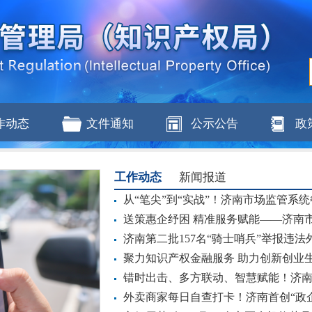
作动态
文件通知
公示公告
政
工作动态
新闻报道
从“笔尖”到“实战”！济南市场监管系统
送策惠企纾困 精准服务赋能——济南市
济南第二批157名“骑士哨兵”举报违法
聚力知识产权金融服务 助力创新创业生态
错时出击、多方联动、智慧赋能！济
外卖商家每日自查打卡！济南首创“政企