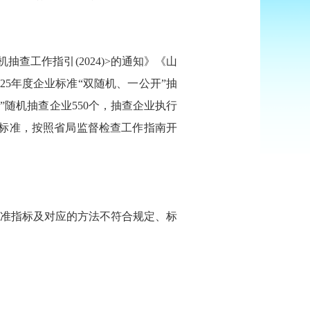
查工作指引(2024)>的通知》《山
25年度企业标准“双随机、一公开”抽
”随机抽查企业550个，抽查企业执行
取的标准，按照省局监督检查工作指南开
是标准指标及对应的方法不符合规定、标