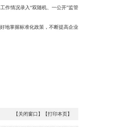
工作情况录入“双随机、一公开”监管
好地掌握标准化政策，不断提高企业
【关闭窗口】
【打印本页】