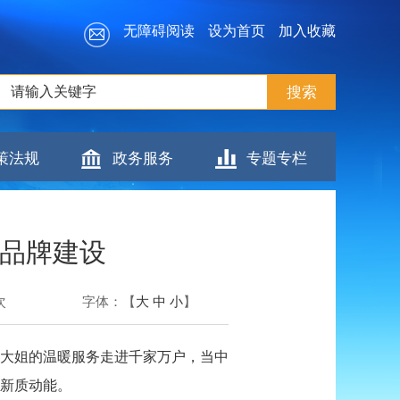
无障碍阅读
设为首页
加入收藏
策法规
政务服务
专题专栏
能品牌建设
次
字体：【
大
中
小
】
大姐的温暖服务走进千家万户，当中
新质动能。