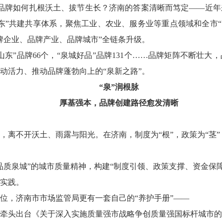
。品牌如何扎根沃土、拔节生长？济南的答案清晰而笃定——近
”共建共享体系，聚焦工业、农业、服务业等重点领域和全市“13
牌企业、品牌产业、品牌城市”全链条升级。
山东”品牌66个，“泉城好品”品牌131个……品牌矩阵不断壮
动活力、推动品牌蓬勃向上的“泉新之路”。
“泉”润根脉
厚基强本，品牌创建路径愈发清晰
，离不开沃土、雨露与阳光。在济南，制度为“根”，政策为“茎”
品质泉城”的城市质量精神，构建“制度引领、政策支撑、资金保
实践。
位，济南市市场监管局更有一套自己的“养护手册”——
牵头出台《关于深入实施质量强市战略争创质量强国标杆城市的