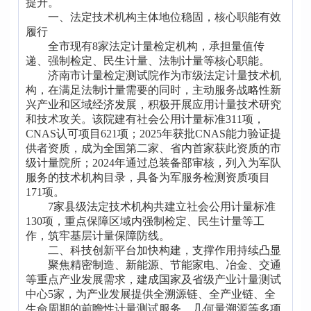
提升。
一、法定技术机构主体地位稳固，核心职能有效
履行
全市现有8家法定计量检定机构，承担量值传
递、强制检定、民生计量、法制计量等核心职能。
济南市计量检定测试院作为市级法定计量技术机
构，在满足法制计量需要的同时，主动服务战略性新
兴产业和区域经济发展，积极开展应用计量技术研究
和技术攻关。该院建有社会公用计量标准311项，
CNAS认可项目621项；2025年获批CNAS能力验证提
供者资质，成为全国第二家、省内首家获此资质的市
级计量院所；2024年通过总装备部审核，列入为军队
服务的技术机构目录，具备为军服务检测资质项目
171项。
7家县级法定技术机构共建立社会公用计量标准
130项，重点保障区域内强制检定、民生计量等工
作，筑牢基层计量保障防线。
二、科技创新平台加快构建，支撑作用持续凸显
聚焦精密制造、新能源、节能家电、冶金、交通
等重点产业发展需求，建成国家及省级产业计量测试
中心5家，为产业发展提供全溯源链、全产业链、全
生命周期的前瞻性计量测试服务，几何量溯源等多项