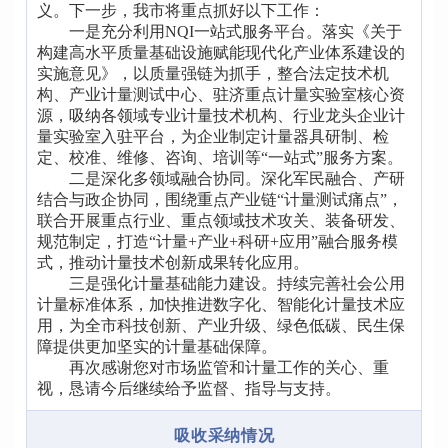
义。下一步，我市将重点抓好以下工作：
一是充分利用NQI一站式服务平台。落实《关于
构建高水平质量基础设施赋能现代化产业体系建设的
实施意见》，以质量强链为抓手，整合法定技术机
构、产业计量测试中心、驻济重点计量实验室核心资
源，吸纳各领域专业计量技术机构、行业龙头企业计
量实验室入驻平台，为企业制定计量器具研制、检
定、校准、维修、咨询、培训等“一站式”服务方案。
二是深化多领域融合协同。深化军民融合、产研
结合与政企协同，围绕重点产业链“计量测试痛点”，
联合开展重点行业、重点领域技术攻关、装备研发、
规范制定，打造“计量+产业+科研+应用”融合服务模
式，推动计量技术创新成果转化应用。
三是强化计量基础能力建设。持续完善社会公用
计量标准体系，加快推进数字化、智能化计量技术应
用，为全市科技创新、产业升级、绿色低碳、民生保
障提供更加坚实的计量基础保障。
再次感谢您对市场监管和计量工作的关心、重
视，恳请今后继续给予监督、指导与支持。
吸收采纳情况