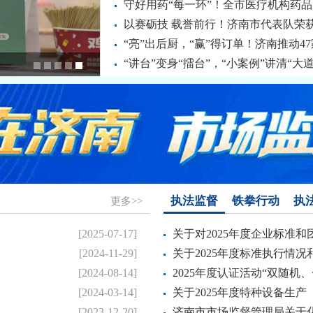
守好用药“每一环”！全市医疗机构药
以赛砺技 载誉前行！济南市代表队荣获
“亮”出后厨，“赢”得订单！济南推动47
“讲台”变身“擂台”，“小案例”讲清“大道
执法监督
铁拳行动
执
更多>>
.
[2025-07-17]
关于对2025年度企业标准和团
.
[2024-11-29]
关于2025年度标准执行情况和
.
[2024-08-14]
2025年度认证活动“双随机、一
.
[2024-03-14]
关于2025年度特种设备生产（
[2023-12-20]
济南市市场监督管理局关于化