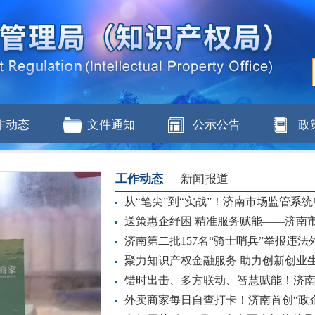
作动态
文件通知
公示公告
政
工作动态
新闻报道
从“笔尖”到“实战”！济南市场监管系统
送策惠企纾困 精准服务赋能——济南市
济南第二批157名“骑士哨兵”举报违法
聚力知识产权金融服务 助力创新创业生态
错时出击、多方联动、智慧赋能！济
外卖商家每日自查打卡！济南首创“政企